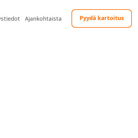
Pyydä kartoitus
ystiedot
Ajankohtaista