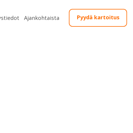
Pyydä kartoitus
ystiedot
Ajankohtaista